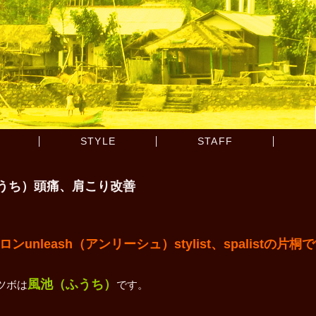
STYLE
STAFF
うち）頭痛、肩こり改善
leash（アンリーシュ）stylist、spalistの片桐
風池（ふうち）
ツボは
です。