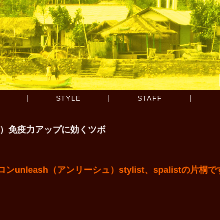
STYLE
STAFF
つ）免疫力アップに効くツボ
leash（アンリーシュ）stylist、spalistの片桐