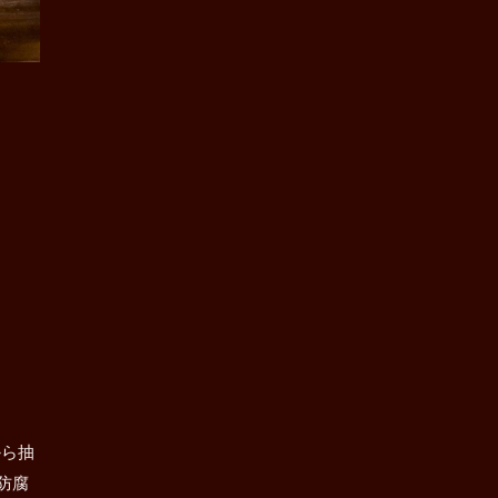
から抽
防腐