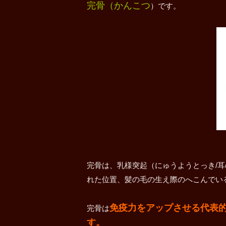
完骨（かんこつ
）です。
完骨は、乳様突起（にゅうようとっき/耳
れた位置、髪の毛の生え際のへこんでい
免疫力をアップさせる代表
完骨は
す。