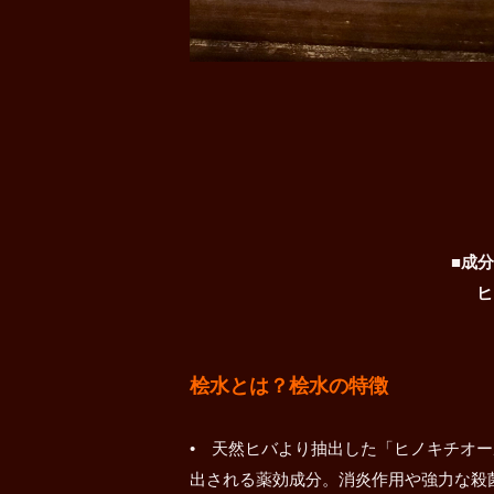
■成
ヒ
桧水とは？桧水の特徴
• 天然ヒバより抽出した「ヒノキチオ
出される薬効成分。消炎作用や強力な殺