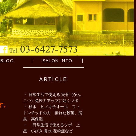
BLOG
SALON INFO
ARTICLE
日常生活で使える 完骨（かん
こつ）免疫力アップに効くツボ
です。
桧水 ヒノキチオール フィ
トンチッドの力 優れた殺菌、消
臭、高保湿
日常生活で使えるツボ 上
星 いびき 鼻水 花粉症など