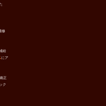
た
補修
補給
ス
にア
矯正
ック