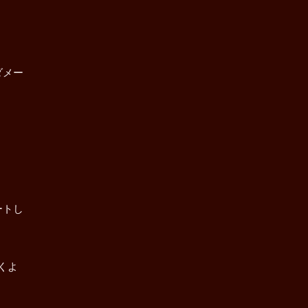
ダメー
ートし
くよ