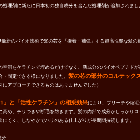
の処理剤に新たに日本初の独自成分を含んだ処理剤が追加されまし
ORは、世界最新のバイオ技術で髪の芯を「接着・補強」する超高性能な髪の
の空洞をケラチンで埋めるだけでなく、新成分のバイオペプチドが
髪の芯の部分のコルテック
合・固定できる様になりました。
スにアプローチできるものはありませんでした）
 K31」と「活性ケラチン」の相乗効果
により、ブリーチや縮毛
に高め、チリつきや断毛を防ぎます。髪の内部で成分がしっかりロ
出にくく、しなやかでハリのある仕上がりが長期間持続します。
成分