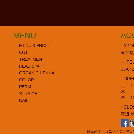
AC
MENU
- ADD
MENU & PRICE
CUT
東京都
TREATMENT
ー TE
HEAD SPA
03-64
ORGANIC HENNA
- OPE
COLOR
月・土・
PERM
木 11
STRAIGHT
金 12:
NAIL
- CLO
毎週火
目黒のオーガニック美容室Unleash Co