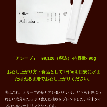
「アシーブ」 ¥9,126（税込）-内容量- 90g
お召し上がり方：食品として1日3gを目安に水ま
たはぬるま湯でお召し上がりください。
実はこれ、オリーブの葉とアシタバという、どちらも体にう
れしい成分をたっぷり含んだ植物をブレンドした、粉末タイ
プのヘルシードリンクなんです。