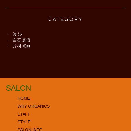
CATEGORY
湊 渉
白石 真澄
片桐 光嗣
SALON
HOME
WHY ORGANICS
STAFF
STYLE
SALON INFO