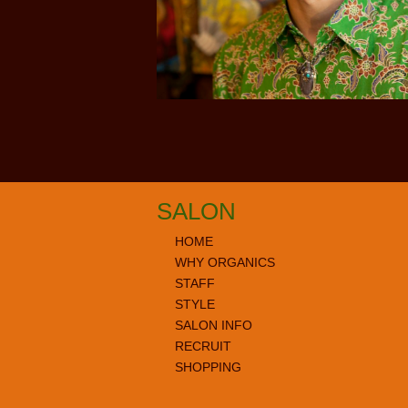
SALON
HOME
WHY ORGANICS
STAFF
STYLE
SALON INFO
RECRUIT
SHOPPING