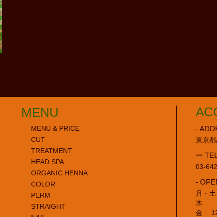
AC
MENU
- ADD
MENU & PRICE
CUT
東京都
TREATMENT
ー TE
HEAD SPA
03-64
ORGANIC HENNA
- OPE
COLOR
月・土・
PERM
木 11
STRAIGHT
金 12: