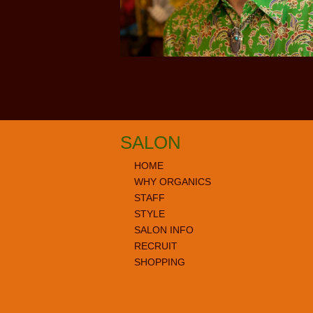
SALON
HOME
WHY ORGANICS
STAFF
STYLE
SALON INFO
RECRUIT
SHOPPING