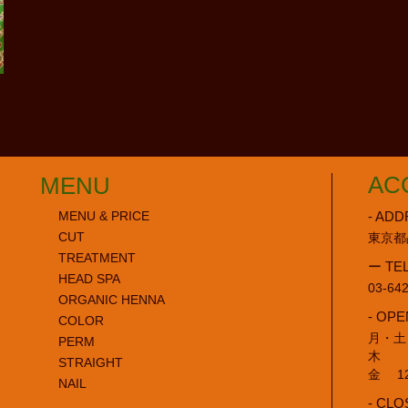
AC
MENU
- ADD
MENU & PRICE
CUT
東京都
TREATMENT
ー TE
HEAD SPA
03-64
ORGANIC HENNA
- OPE
COLOR
月・土・
PERM
木 11
STRAIGHT
金 12:
NAIL
- CLO