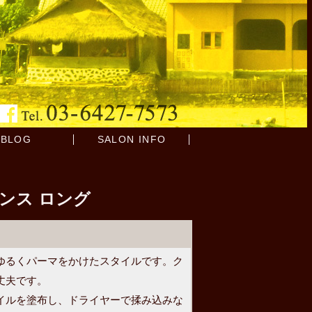
BLOG
SALON INFO
ンス ロング
ゆるくパーマをかけたスタイルです。ク
丈夫です。
イルを塗布し、ドライヤーで揉み込みな