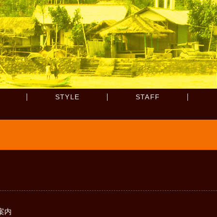
STYLE
STAFF
案内