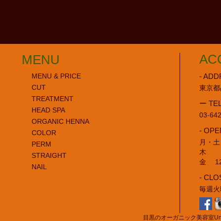
AC
MENU
- ADD
MENU & PRICE
CUT
東京都
TREATMENT
ー TE
HEAD SPA
03-64
ORGANIC HENNA
- OPE
COLOR
月・土・
PERM
木 11
STRAIGHT
金 12:
NAIL
- CLO
毎週火
目黒のオーガニック美容室Unleash Co